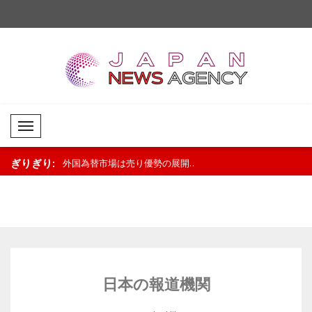
Mobil Menü
ぎりぎり:
展開
外国為替市場は売り優勢の展開..
米国株式市場は軟調な
日本の報道機関