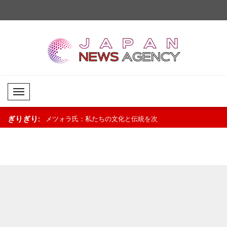
Mobil Menü
ぎりぎり:
者が一人分の給
メツォラ氏：私たちの文化と伝統を次
中国、スーダンの教育
にしたい人物で
世代に継承していく..
社会に要請..