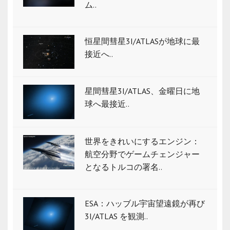
ム..
恒星間彗星3I/ATLASが地球に最
接近へ..
星間彗星3I/ATLAS、金曜日に地
球へ最接近..
世界をきれいにするエンジン：
航空分野でゲームチェンジャー
となるトルコの署名..
ESA：ハッブル宇宙望遠鏡が再び
3I/ATLAS を観測..