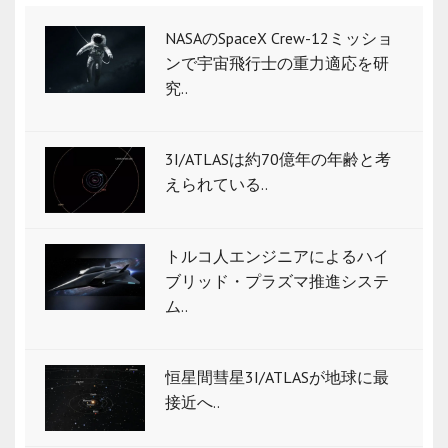
NASAのSpaceX Crew-12ミッショ
ンで宇宙飛行士の重力適応を研
究..
3I/ATLASは約70億年の年齢と考
えられている..
トルコ人エンジニアによるハイ
ブリッド・プラズマ推進システ
ム..
恒星間彗星3I/ATLASが地球に最
接近へ..