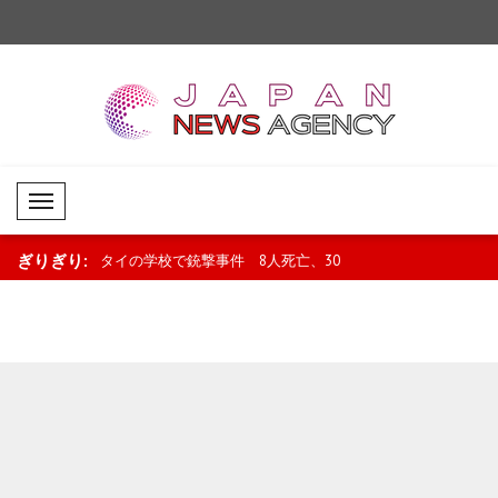
Mobil Menü
ぎりぎり:
8人死亡、30
ウクライナ、米上院による対ロシア・
ミラトヴィッチ大統領
イラン制裁法の可決を歓迎..
勝進出のハンドボール代