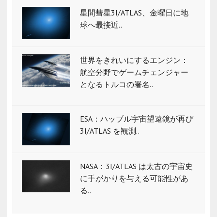
星間彗星3I/ATLAS、金曜日に地
球へ最接近..
世界をきれいにするエンジン：
航空分野でゲームチェンジャー
となるトルコの署名..
ESA：ハッブル宇宙望遠鏡が再び
3I/ATLAS を観測..
NASA：3I/ATLAS は太古の宇宙史
に手がかりを与える可能性があ
る..