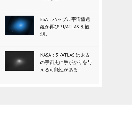
ESA：ハッブル宇宙望遠
鏡が再び 3I/ATLAS を観
測..
NASA：3I/ATLAS は太古
の宇宙史に手がかりを与
える可能性がある..