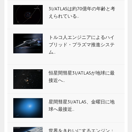
3I/ATLASは約70億年の年齢と考
えられている..
トルコ人エンジニアによるハイ
ブリッド・プラズマ推進システ
ム..
恒星間彗星3I/ATLASが地球に最
接近へ..
星間彗星3I/ATLAS、金曜日に地
球へ最接近..
世界をきれいにするエンジン：