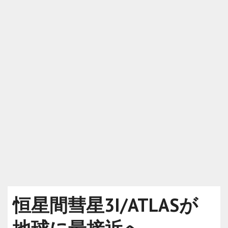
恒星間彗星3I/ATLASが