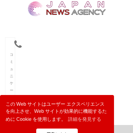
コ
ミ
ュ
ニ
ケ
ー
シ
この Web サイトはユーザー エクスペリエンス
ョ
を向上させ、Web サイトが効果的に機能するた
ン
めに Cookie を使用します。
詳細を発見する