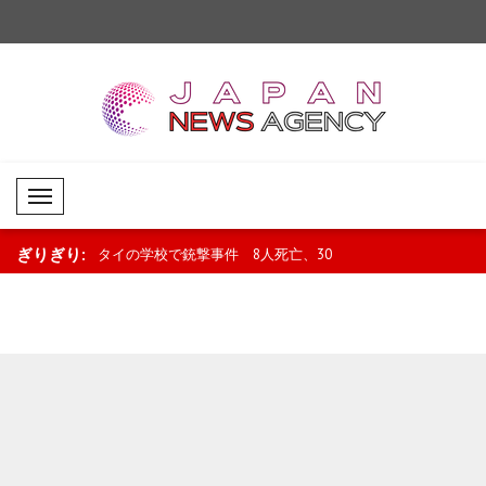
Mobil Menü
ぎりぎり:
が新たな段階
タイの学校で銃撃事件 8人死亡、30
ウクライナ、米上院に
化..
人以上負傷..
イラン制裁法の可決を歓