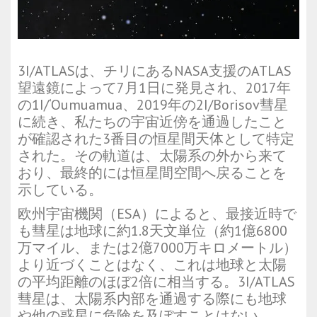
3I/ATLASは、チリにあるNASA支援のATLAS
望遠鏡によって7月1日に発見され、2017年
の1I/‘Oumuamua、2019年の2I/Borisov彗星
に続き、私たちの宇宙近傍を通過したこと
が確認された3番目の恒星間天体として特定
された。その軌道は、太陽系の外から来て
おり、最終的には恒星間空間へ戻ることを
示している。
欧州宇宙機関（ESA）によると、最接近時で
も彗星は地球に約1.8天文単位（約1億6800
万マイル、または2億7000万キロメートル）
より近づくことはなく、これは地球と太陽
の平均距離のほぼ2倍に相当する。3I/ATLAS
彗星は、太陽系内部を通過する際にも地球
や他の惑星に危険を及ぼすことはない。