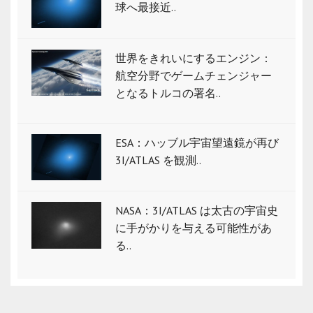
球へ最接近..
世界をきれいにするエンジン：
航空分野でゲームチェンジャー
となるトルコの署名..
ESA：ハッブル宇宙望遠鏡が再び
3I/ATLAS を観測..
NASA：3I/ATLAS は太古の宇宙史
に手がかりを与える可能性があ
る..