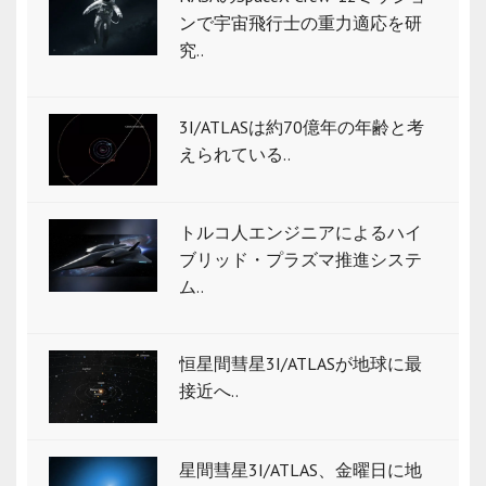
ンで宇宙飛行士の重力適応を研
究..
3I/ATLASは約70億年の年齢と考
えられている..
トルコ人エンジニアによるハイ
ブリッド・プラズマ推進システ
ム..
恒星間彗星3I/ATLASが地球に最
接近へ..
星間彗星3I/ATLAS、金曜日に地