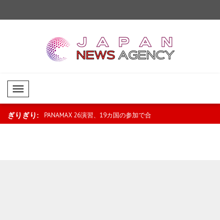
Mobil Menü
ぎりぎり:
る者には査証を
PANAMAX 26演習、19カ国の参加で合
ユネスコ、北京を202
同訓練を継続..
に選定..