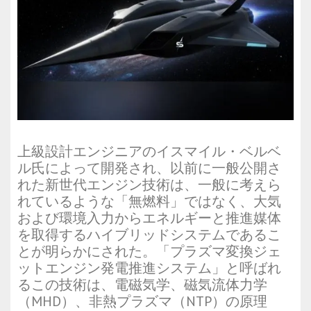
上級設計エンジニアのイスマイル・ベルベ
ル氏によって開発され、以前に一般公開さ
れた新世代エンジン技術は、一般に考えら
れているような「無燃料」ではなく、大気
および環境入力からエネルギーと推進媒体
を取得するハイブリッドシステムであるこ
とが明らかにされた。「プラズマ変換ジェ
ットエンジン発電推進システム」と呼ばれ
るこの技術は、電磁気学、磁気流体力学
（MHD）、非熱プラズマ（NTP）の原理