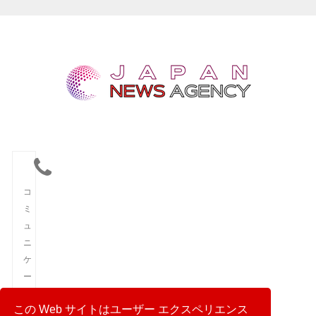
コ
ミ
ュ
ニ
ケ
ー
シ
この Web サイトはユーザー エクスペリエンス
ョ