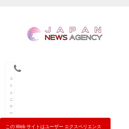
コ
ミ
ュ
ニ
ケ
ー
シ
この Web サイトはユーザー エクスペリエンス
ョ