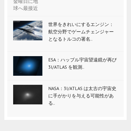
世界をきれいにするエンジン：
航空分野でゲームチェンジャー
となるトルコの署名..
ESA：ハッブル宇宙望遠鏡が再び
3I/ATLAS を観測..
NASA：3I/ATLAS は太古の宇宙史
に手がかりを与える可能性があ
る..