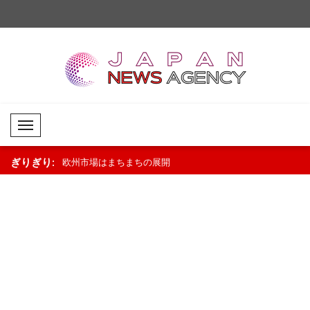
Mobil Menü
ぎりぎり:
まちの展開..
欧州市場はまちまちの展開
トランプ氏：「メディ
た候補者のうち敗れた
上げた」..