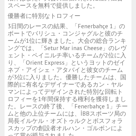
スペースを無料で提供しました。
優勝者に特別なトロフィー
3日間のレースの結果、「Fenerbahçe 1」の
ボートでバリシュ・コンジャグルと彼のチ
ームが1位に輝きました。大会の総合ランキ
ングでは、「Setur Mar inas Cheese」のレヴ
ェント・ペイニルチ率いるチームが2位に入
り、「Orient Express」というヨットのゼイ
ネプ・アイシェ・アタバイと彼女のチーム
が3位に入りました。優勝したチームは、国
際的に有名なデザイナーであるカン・ヤル
マンによってデザインされた特別な回転ト
ロフィーを1年間保持する権利を獲得しまし
た。レースの終了後、「Fenerbahçe 1」チー
ムと他の上位チームには、İBBスポーツ局の
局長イルケル・オズトゥルクとボスフォラ
スカップの創設者オルハン・ゴルボンによ
って賞が授与されました。