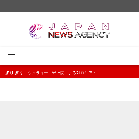
Mobil Menü
ぎりぎり:
8人死亡、30
ウクライナ、米上院による対ロシア・
ミラトヴィッチ大統領
イラン制裁法の可決を歓迎..
勝進出のハンドボール代