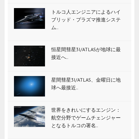
トルコ人エンジニアによるハイ
ブリッド・プラズマ推進システ
ム..
恒星間彗星3I/ATLASが地球に最
接近へ..
星間彗星3I/ATLAS、金曜日に地
球へ最接近..
世界をきれいにするエンジン：
航空分野でゲームチェンジャー
となるトルコの署名..