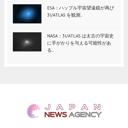
ESA：ハッブル宇宙望遠鏡が再び
3I/ATLAS を観測..
NASA：3I/ATLAS は太古の宇宙史
に手がかりを与える可能性があ
る..