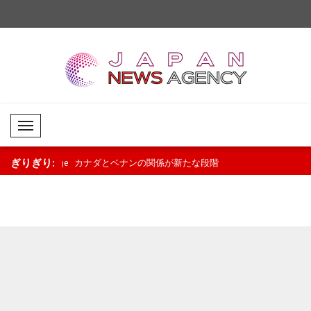
Mobil Menü
ぎりぎり:
ct College
カナダとベナンの関係が新たな段階
タイの学校で銃撃事件 
へ 政治・経済協力を強化..
人以上負傷..