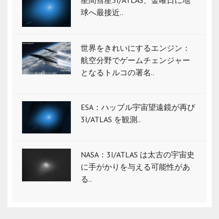
球へ最接近..
世界をきれいにするエンジン：
航空分野でゲームチェンジャー
となるトルコの署名..
ESA：ハッブル宇宙望遠鏡が再び
3I/ATLAS を観測..
NASA：3I/ATLAS は太古の宇宙史
に手がかりを与える可能性があ
る..