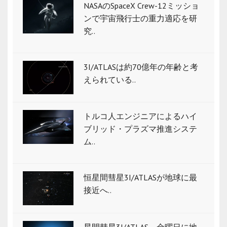
NASAのSpaceX Crew-12ミッショ
ンで宇宙飛行士の重力適応を研
究..
3I/ATLASは約70億年の年齢と考
えられている..
トルコ人エンジニアによるハイ
ブリッド・プラズマ推進システ
ム..
恒星間彗星3I/ATLASが地球に最
接近へ..
星間彗星3I/ATLAS、金曜日に地