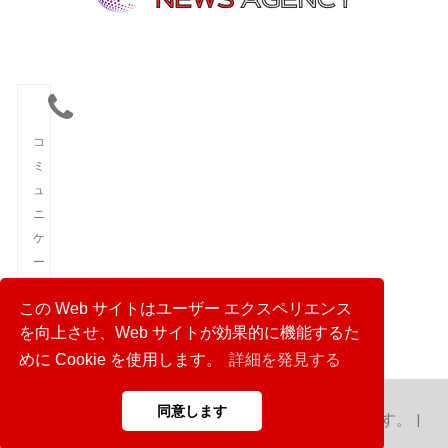
コ
ミ
ュ
ニ
ケ
ー
シ
この Web サイトはユーザー エクスペリエンス
ョ
を向上させ、Web サイトが効果的に機能するた
ン
めに Cookie を使用します。
詳細を発見する
同意します
Copyright © 2023 日本通信社。 無断転載を禁じます。 |
Power by Hibya