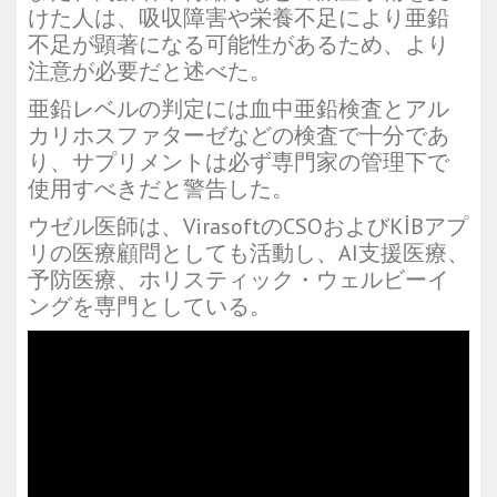
けた人は、吸収障害や栄養不足により亜鉛
不足が顕著になる可能性があるため、より
注意が必要だと述べた。
亜鉛レベルの判定には血中亜鉛検査とアル
カリホスファターゼなどの検査で十分であ
り、サプリメントは必ず専門家の管理下で
使用すべきだと警告した。
ウゼル医師は、VirasoftのCSOおよびKİBアプ
リの医療顧問としても活動し、AI支援医療、
予防医療、ホリスティック・ウェルビーイ
ングを専門としている。