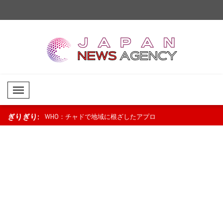
Mobil Menü
ぎりぎり:
燃料価格引き下
WHO：チャドで地域に根ざしたアプロ
ニュージーランドのラ
ロに..
ーチが母子保健を支援..
「景気回復は続いている