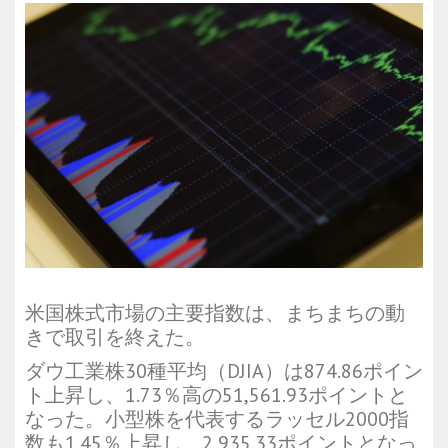
米国株式市場の主要指数は、まちまちの動
きで取引を終えた。
ダウ工業株30種平均（DJIA）は874.86ポイン
ト上昇し、1.73％高の51,561.93ポイントと
なった。小型株を代表するラッセル2000指
数も1.45％上昇し、2,935.33ポイントとなっ