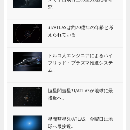
究..
3I/ATLASは約70億年の年齢と考
えられている..
トルコ人エンジニアによるハイ
ブリッド・プラズマ推進システ
ム..
恒星間彗星3I/ATLASが地球に最
接近へ..
星間彗星3I/ATLAS、金曜日に地
球へ最接近..