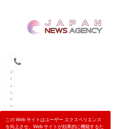
コ
ミ
ュ
ニ
ケ
ー
シ
この Web サイトはユーザー エクスペリエンス
ョ
を向上させ、Web サイトが効果的に機能するた
ン