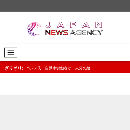
Mobil Menü
ぎりぎり:
の新外相グティ
バンス氏：自動車労働者が一人分の給
メツォラ氏：私たちの
与で家族を養えるようにしたい人物で
世代に継承していく..
はない..