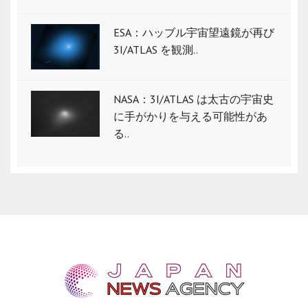
ESA：ハッブル宇宙望遠鏡が再び
3I/ATLAS を観測..
NASA：3I/ATLAS は太古の宇宙史
に手がかりを与える可能性があ
る..