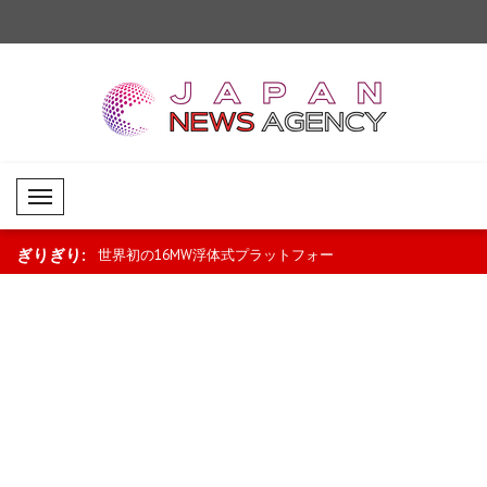
Mobil Menü
ぎりぎり:
9年世界建築首都
世界初の16MW浮体式プラットフォー
暗号資産市場でビット
ムが送電網に接続..
XRPとBNBは下落..