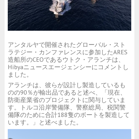
アンタルヤで開催されたグローバル・スト
ラテジー・カンファレンスに参加したARES
造船所のCEOであるウトク・アランチは、
Hibyaニュースエージェンシーにコメントし
ました。
アランチは、彼らが設計し製造しているも
のの90％が輸出品であると述べ、「現在、
防衛産業省のプロジェクトに関与していま
す。トルコ沿岸警備隊、警察総局、税関警
備隊のために合計188隻のボートを製造して
います。」と述べました。