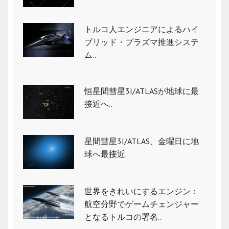
トルコ人エンジニアによるハイ
ブリッド・プラズマ推進システ
ム..
恒星間彗星3I/ATLASが地球に最
接近へ..
星間彗星3I/ATLAS、金曜日に地
球へ最接近..
世界をきれいにするエンジン：
航空分野でゲームチェンジャー
となるトルコの署名..