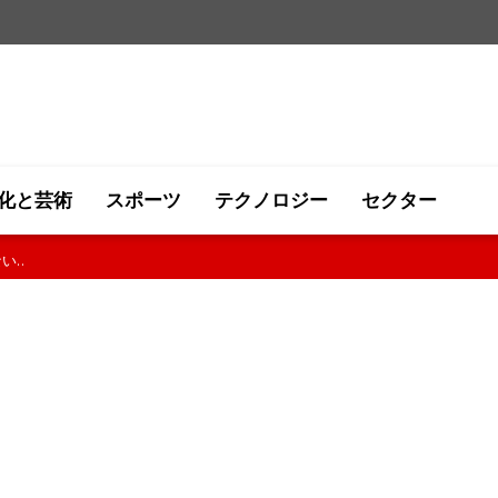
化と芸術
スポーツ
テクノロジー
セクター
継続..