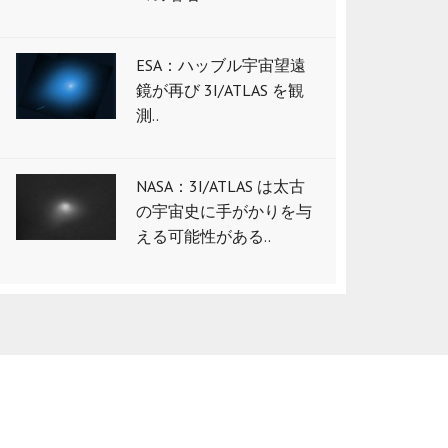
ESA：ハッブル宇宙望遠
鏡が再び 3I/ATLAS を観
測..
NASA：3I/ATLAS は太古
の宇宙史に手がかりを与
える可能性がある..