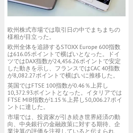
欧州株式市場では取引日の中でまちまちの
様相が目立った。
欧州全体を追跡する
STOXX Europe 600
指数
は616.05ポイントで横ばいとなった。ドイ
ツでは
DAX
指数が24,456.26ポイントで安定
した動きを示し、フランスでは
CAC 40
指数
が8,082.27ポイントで横ばいに推移した。
英国では
FTSE 100
指数が0.46％上昇し
10,372.93ポイントとなった。イタリアでは
FTSE MIB
指数が1.15％上昇し50,006.27ポイ
ントに達した。
市場では、投資家が引き続き世界経済の動
向、中央銀行の金融政策に対する期待、企
業決算の評価を注視していると伝えられ