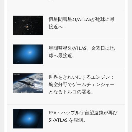
恒星間彗星3I/ATLASが地球に最
接近へ..
星間彗星3I/ATLAS、金曜日に地
球へ最接近..
世界をきれいにするエンジン：
航空分野でゲームチェンジャー
となるトルコの署名..
ESA：ハッブル宇宙望遠鏡が再び
3I/ATLAS を観測..