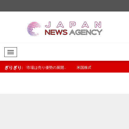
Mobil Menü
ぎりぎり:
の展開..
米国株式市場は軟調な展開
原油市場は堅調な推移