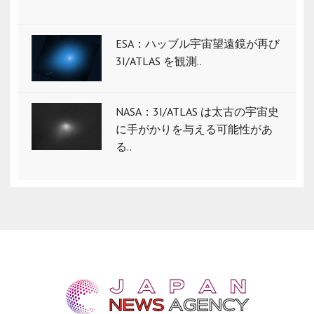
ESA：ハッブル宇宙望遠鏡が再び
3I/ATLAS を観測..
NASA：3I/ATLAS は太古の宇宙史
に手がかりを与える可能性があ
る..