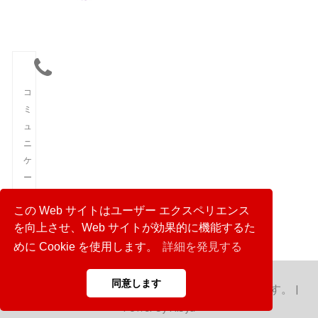
コ
ミ
ュ
ニ
ケ
ー
シ
この Web サイトはユーザー エクスペリエンス
ョ
を向上させ、Web サイトが効果的に機能するた
ン
めに Cookie を使用します。
詳細を発見する
同意します
Copyright © 2023 日本通信社。 無断転載を禁じます。 |
Power by Hibya